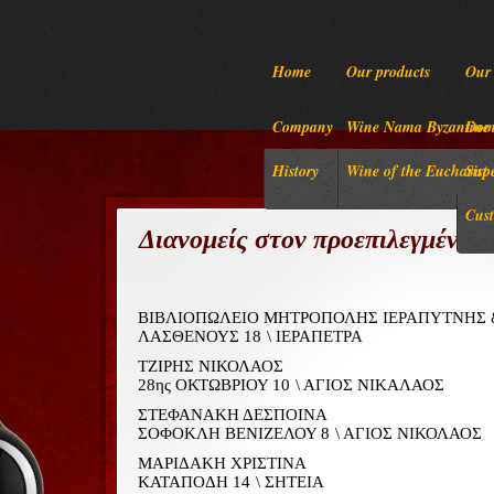
Home
Our products
Our 
Company
Wine Nama Byzantine
Dome
History
Wine of the Eucharist
Sup
Cust
Διανομείς στον προεπιλεγμένο 
ΒΙΒΛΙΟΠΩΛΕΙΟ ΜΗΤΡΟΠΟΛΗΣ ΙΕΡΑΠΥΤΝΗΣ 
ΛΑΣΘΕΝΟΥΣ 18
\ ΙΕΡΑΠΕΤΡΑ
ΤΖΙΡΗΣ ΝΙΚΟΛΑΟΣ
28ης ΟΚΤΩΒΡΙΟΥ 10
\ ΑΓΙΟΣ ΝΙΚΑΛΑΟΣ
ΣΤΕΦΑΝΑΚΗ ΔΕΣΠΟΙΝΑ
ΣΟΦΟΚΛΗ ΒΕΝΙΖΕΛΟΥ 8
\ ΑΓΙΟΣ ΝΙΚΟΛΑΟΣ
ΜΑΡΙΔΑΚΗ ΧΡΙΣΤΙΝΑ
ΚΑΤΑΠΟΔΗ 14
\ ΣΗΤΕΙΑ