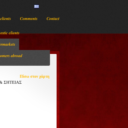
clients
Comments
Contact
stic clients
ermarkets
omers abroad
νομό
Πίσω στον χάρτη
& ΣΗΤΕΙΑΣ