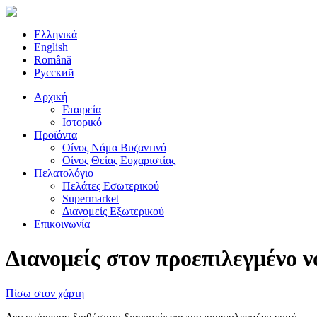
Ελληνικά
English
Română
Русский
Αρχική
Εταιρεία
Ιστορικό
Προϊόντα
Οίνος Νάμα Βυζαντινό
Οίνος Θείας Ευχαριστίας
Πελατολόγιο
Πελάτες Εσωτερικού
Supermarket
Διανομείς Εξωτερικού
Επικοινωνία
Διανομείς στον προεπιλεγμένο ν
Πίσω στον χάρτη