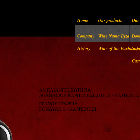
Home
Our products
Our 
Company
Wine Nama Byzantine
Dome
History
Wine of the Eucharist
Sup
Cust
Διανομείς στον προεπιλεγμένο 
ΑΜΠΛΙΑΝΙΤΗ ΣΩΤΗΡΙΑ
ΑΘΑΝΑΣΙΟΥ ΚΑΡΠΕΝΗΣΙΩΤΗ 32
\ ΚΑΡΠΕΝΗΣ
ΓΡΑΝΟΥ ΓΕΩΡΓΙΑ
ΚΟΝΔΥΛΗ 6
\ ΚΑΡΠΕΝΗΣΙ