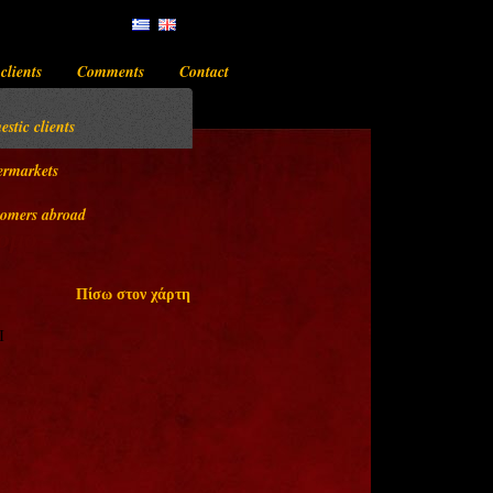
clients
Comments
Contact
stic clients
ermarkets
omers abroad
νομό
Πίσω στον χάρτη
Ι