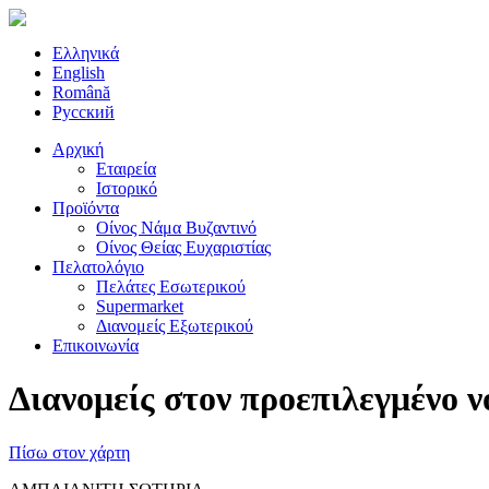
Ελληνικά
English
Română
Русский
Αρχική
Εταιρεία
Ιστορικό
Προϊόντα
Οίνος Νάμα Βυζαντινό
Οίνος Θείας Ευχαριστίας
Πελατολόγιο
Πελάτες Εσωτερικού
Supermarket
Διανομείς Εξωτερικού
Επικοινωνία
Διανομείς στον προεπιλεγμένο ν
Πίσω στον χάρτη